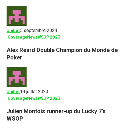
5 septembre 2024
Unibet
Coverage
News
WSOP 2023
Alex Reard Double Champion du Monde de
Poker
19 juillet 2023
Unibet
Coverage
News
WSOP 2023
Julien Montois runner-up du Lucky 7’s
WSOP