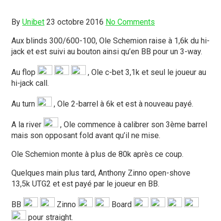
By
Unibet
23 octobre 2016
No Comments
Aux blinds 300/600-100, Ole Schemion raise à 1,6k du hi-
jack et est suivi au bouton ainsi qu’en BB pour un 3-way.
Au flop
, Ole c-bet 3,1k et seul le joueur au
hi-jack call.
Au turn
, Ole 2-barrel à 6k et est à nouveau payé.
A la river
, Ole commence à calibrer son 3ème barrel
mais son opposant fold avant qu’il ne mise.
Ole Schemion monte à plus de 80k après ce coup.
Quelques main plus tard, Anthony Zinno open-shove
13,5k UTG2 et est payé par le joueur en BB.
BB
Zinno
Board
pour straight.