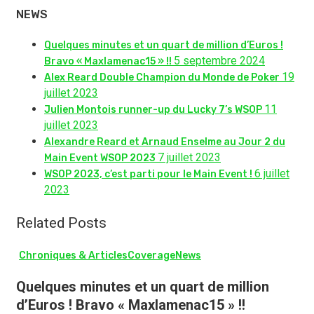
NEWS
Quelques minutes et un quart de million d’Euros !
5 septembre 2024
Bravo « Maxlamenac15 » !!
19
Alex Reard Double Champion du Monde de Poker
juillet 2023
11
Julien Montois runner-up du Lucky 7’s WSOP
juillet 2023
Alexandre Reard et Arnaud Enselme au Jour 2 du
7 juillet 2023
Main Event WSOP 2023
6 juillet
WSOP 2023, c’est parti pour le Main Event !
2023
Related Posts
Chroniques & Articles
Coverage
News
Quelques minutes et un quart de million
d’Euros ! Bravo « Maxlamenac15 » !!