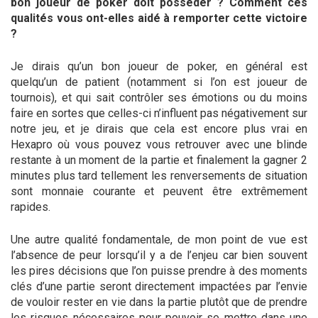
bon joueur de poker doit posséder ? Comment ces
qualités vous ont-elles aidé à remporter cette victoire
?
Accueil
Je dirais qu’un bon joueur de poker, en général est
Coverage
quelqu’un de patient (notamment si l’on est joueur de
tournois), et qui sait contrôler ses émotions ou du moins
News
faire en sortes que celles-ci n’influent pas négativement sur
notre jeu, et je dirais que cela est encore plus vrai en
Chroniques & Articl
Hexapro où vous pouvez vous retrouver avec une blinde
restante à un moment de la partie et finalement la gagner 2
La Team
minutes plus tard tellement les renversements de situation
sont monnaie courante et peuvent être extrêmement
JOUER
rapides.
Une autre qualité fondamentale, de mon point de vue est
l’absence de peur lorsqu’il y a de l’enjeu car bien souvent
les pires décisions que l’on puisse prendre à des moments
clés d’une partie seront directement impactées par l’envie
de vouloir rester en vie dans la partie plutôt que de prendre
les risques nécessaires pour pouvoir se mettre dans une