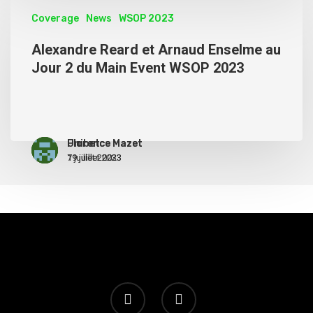
Coverage
News
WSOP 2023
Alexandre Reard et Arnaud Enselme au
Jour 2 du Main Event WSOP 2023
Unibet
Florence Mazet
Florence Mazet
19 juillet 2023
11 juillet 2023
7 juillet 2023