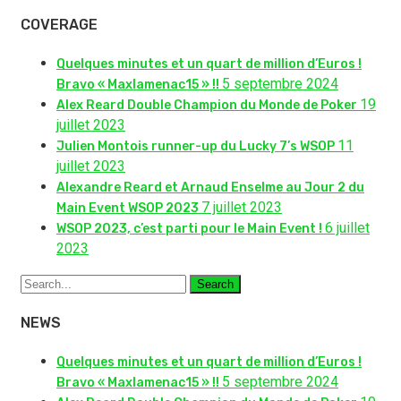
COVERAGE
Quelques minutes et un quart de million d’Euros !
5 septembre 2024
Bravo « Maxlamenac15 » !!
19
Alex Reard Double Champion du Monde de Poker
juillet 2023
11
Julien Montois runner-up du Lucky 7’s WSOP
juillet 2023
Alexandre Reard et Arnaud Enselme au Jour 2 du
7 juillet 2023
Main Event WSOP 2023
6 juillet
WSOP 2023, c’est parti pour le Main Event !
2023
Search
NEWS
Quelques minutes et un quart de million d’Euros !
5 septembre 2024
Bravo « Maxlamenac15 » !!