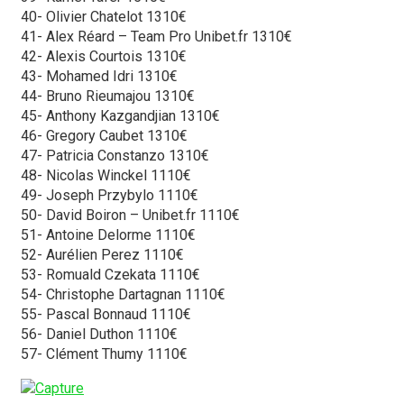
40- Olivier Chatelot 1310€
41- Alex Réard – Team Pro Unibet.fr 1310€
42- Alexis Courtois 1310€
43- Mohamed Idri 1310€
44- Bruno Rieumajou 1310€
45- Anthony Kazgandjian 1310€
46- Gregory Caubet 1310€
47- Patricia Constanzo 1310€
48- Nicolas Winckel 1110€
49- Joseph Przybylo 1110€
50- David Boiron – Unibet.fr 1110€
51- Antoine Delorme 1110€
52- Aurélien Perez 1110€
53- Romuald Czekata 1110€
54- Christophe Dartagnan 1110€
55- Pascal Bonnaud 1110€
56- Daniel Duthon 1110€
57- Clément Thumy 1110€