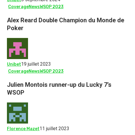
Coverage
News
WSOP 2023
Alex Reard Double Champion du Monde de
Poker
19 juillet 2023
Unibet
Coverage
News
WSOP 2023
Julien Montois runner-up du Lucky 7’s
WSOP
11 juillet 2023
Florence Mazet