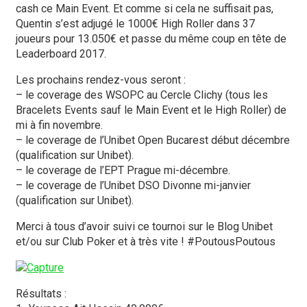
cash ce Main Event. Et comme si cela ne suffisait pas,
Quentin s’est adjugé le 1000€ High Roller dans 37
joueurs pour 13.050€ et passe du même coup en tête de
Leaderboard 2017.
Les prochains rendez-vous seront :
– le coverage des WSOPC au Cercle Clichy (tous les
Bracelets Events sauf le Main Event et le High Roller) de
mi à fin novembre.
– le coverage de l’Unibet Open Bucarest début décembre
(qualification sur Unibet).
– le coverage de l’EPT Prague mi-décembre.
– le coverage de l’Unibet DSO Divonne mi-janvier
(qualification sur Unibet).
Merci à tous d’avoir suivi ce tournoi sur le Blog Unibet
et/ou sur Club Poker et à très vite ! #PoutousPoutous
Résultats :