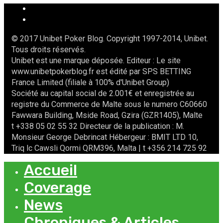
© 2017 Unibet Poker Blog. Copyright 1997-2014, Unibet.
Tous droits réservés.
Unibet est une marque déposée. Editeur : Le site
www.unibetpokerblog.fr est édité par SPS BETTING
France Limited (filiale à 100% d'Unibet Group)
Société au capital social de 2.001€ et enregistrée au
registre du Commerce de Malte sous le numero C60660
Fawwara Building, Mside Road, Gzira (GZR1405), Malte
t +338 05 02 55 32 Directeur de la publication : M.
Monsieur George Debrincat Hébergeur : BMIT LTD 10,
Triq lc Cawsli Qormi QRM396, Malta | t +356 214 725 92
Accueil
Coverage
News
Chroniques & Articles