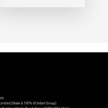
és.
mited (filiale à 100% d'Unibet Group)