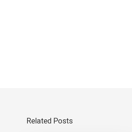
Related Posts