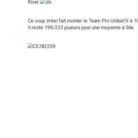
River
Ce coup irréel fait monter le Team Pro Unibet.fr à 1
Il reste 199/223 joueurs pour une moyenne à 56k.