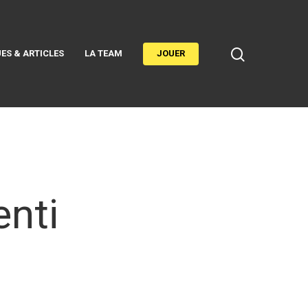
ES & ARTICLES
LA TEAM
JOUER
enti