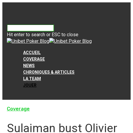
Hit enter to search or ESC to close
ACCUEIL
COVERAGE
NEWS
CHRONIQUES & ARTICLES
LA TEAM
JOUER
Coverage
Sulaiman bust Olivier