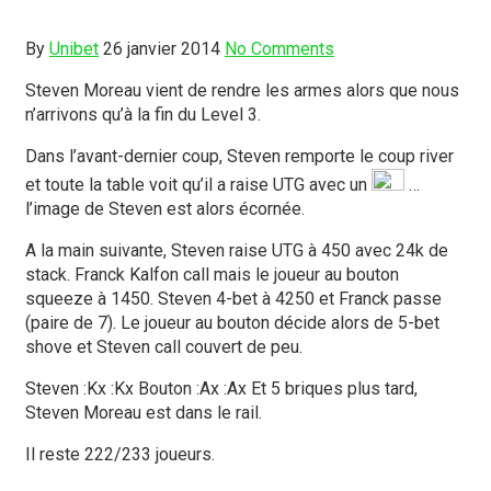
By
Unibet
26 janvier 2014
No Comments
Steven Moreau vient de rendre les armes alors que nous
n’arrivons qu’à la fin du Level 3.
Dans l’avant-dernier coup, Steven remporte le coup river
et toute la table voit qu’il a raise UTG avec un
…
l’image de Steven est alors écornée.
A la main suivante, Steven raise UTG à 450 avec 24k de
stack. Franck Kalfon call mais le joueur au bouton
squeeze à 1450. Steven 4-bet à 4250 et Franck passe
(paire de 7). Le joueur au bouton décide alors de 5-bet
shove et Steven call couvert de peu.
Steven :Kx :Kx Bouton :Ax :Ax Et 5 briques plus tard,
Steven Moreau est dans le rail.
Il reste 222/233 joueurs.