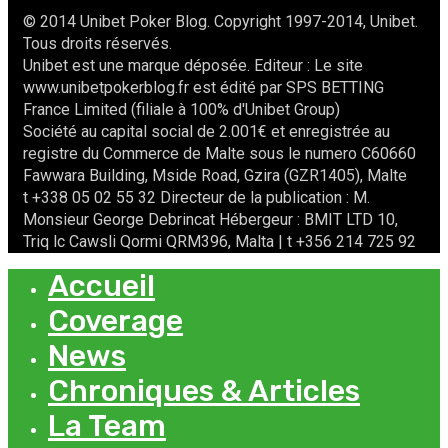
© 2014 Unibet Poker Blog. Copyright 1997-2014, Unibet.
Tous droits réservés.
Unibet est une marque déposée. Editeur : Le site
www.unibetpokerblog.fr est édité par SPS BETTING
France Limited (filiale à 100% d'Unibet Group)
Société au capital social de 2.001€ et enregistrée au
registre du Commerce de Malte sous le numero C60660
Fawwara Building, Mside Road, Gzira (GZR1405), Malte
t +338 05 02 55 32 Directeur de la publication : M.
Monsieur George Debrincat Hébergeur : BMIT LTD 10,
Triq lc Cawsli Qormi QRM396, Malta | t +356 214 725 92
Accueil
Coverage
News
Chroniques & Articles
La Team