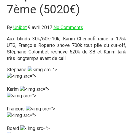
7ème (5020€)
By
Unibet
9 avril 2017
No Comments
Aux blinds 30k/60k-10k, Karim Chenoufi raise à 175k
UTG, François Roperto shove 700k tout pile du cut-off,
Stéphane Colombet reshove 520k de SB et Karim tank
très longtemps avant de call.
Stéphane
">
">
Karim
">
">
François
">
">
Board
">