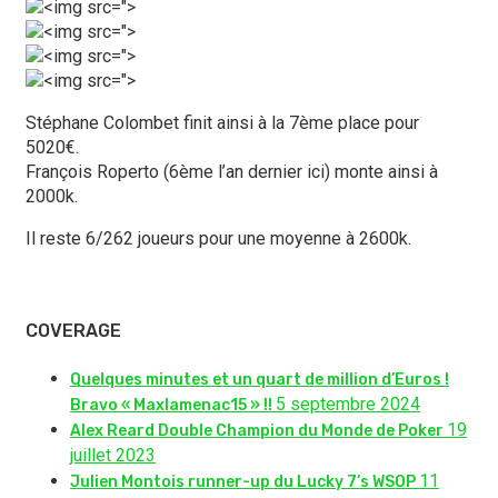
">
">
">
">
Stéphane Colombet finit ainsi à la 7ème place pour
5020€.
François Roperto (6ème l’an dernier ici) monte ainsi à
2000k.
Il reste 6/262 joueurs pour une moyenne à 2600k.
COVERAGE
Quelques minutes et un quart de million d’Euros !
5 septembre 2024
Bravo « Maxlamenac15 » !!
19
Alex Reard Double Champion du Monde de Poker
juillet 2023
11
Julien Montois runner-up du Lucky 7’s WSOP