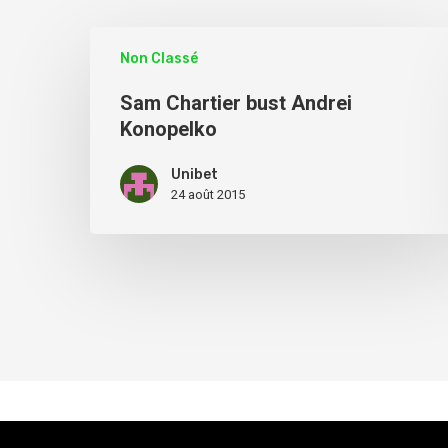
Non Classé
Sam Chartier bust Andrei
Konopelko
Unibet
24 août 2015