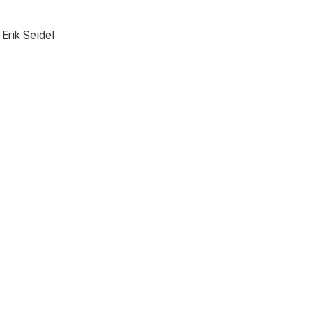
Erik Seidel