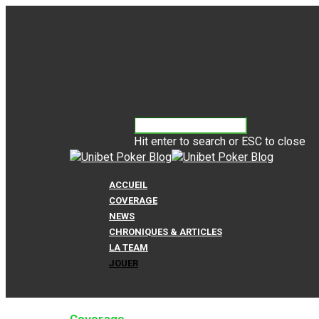
Hit enter to search or ESC to close
ACCUEIL
COVERAGE
NEWS
CHRONIQUES & ARTICLES
LA TEAM
JOUER