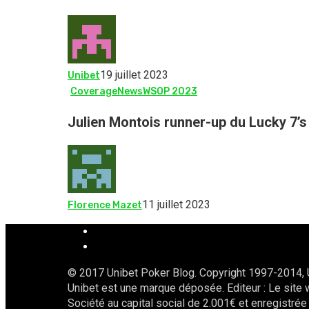
19 juillet 2023
Unibet
Coverage
News
WSOP 2023
Julien Montois runner-up du Lucky 7
11 juillet 2023
Florence Mazet
© 2017 Unibet Poker Blog. Copyright 1997-2014, U
Unibet est une marque déposée. Editeur : Le site 
Société au capital social de 2.001€ et enregistr