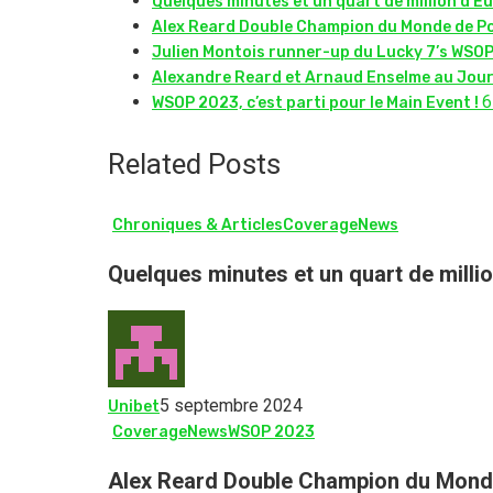
Quelques minutes et un quart de million d’Eu
Alex Reard Double Champion du Monde de P
Julien Montois runner-up du Lucky 7’s WSO
Alexandre Reard et Arnaud Enselme au Jour
6
WSOP 2023, c’est parti pour le Main Event !
Related Posts
Chroniques & Articles
Coverage
News
Quelques minutes et un quart de milli
5 septembre 2024
Unibet
Coverage
News
WSOP 2023
Alex Reard Double Champion du Mond