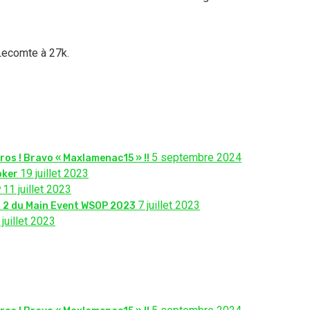
 Lecomte à 27k.
5 septembre 2024
ros ! Bravo « Maxlamenac15 » !!
19 juillet 2023
oker
11 juillet 2023
P
7 juillet 2023
 2 du Main Event WSOP 2023
 juillet 2023