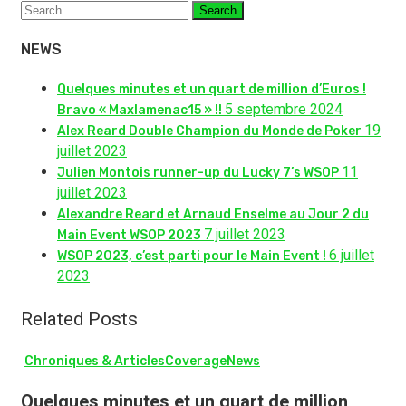
Search
NEWS
Quelques minutes et un quart de million d’Euros !
5 septembre 2024
Bravo « Maxlamenac15 » !!
19
Alex Reard Double Champion du Monde de Poker
juillet 2023
11
Julien Montois runner-up du Lucky 7’s WSOP
juillet 2023
Alexandre Reard et Arnaud Enselme au Jour 2 du
7 juillet 2023
Main Event WSOP 2023
6 juillet
WSOP 2023, c’est parti pour le Main Event !
2023
Related Posts
Chroniques & Articles
Coverage
News
Quelques minutes et un quart de million