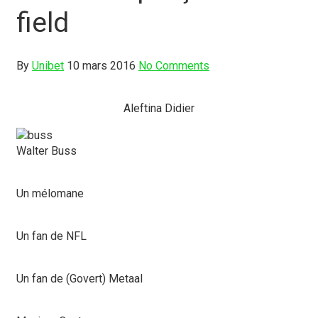
field
By
Unibet
10 mars 2016
No Comments
Aleftina Didier
Walter Buss
Un mélomane
Un fan de NFL
Un fan de (Govert) Metaal