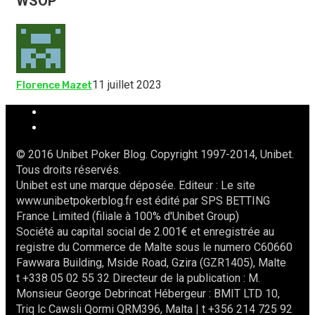
WSOP
11 juillet 2023
Florence Mazet
© 2016 Unibet Poker Blog. Copyright 1997-2014, Unibet.
Tous droits réservés.
Unibet est une marque déposée. Editeur : Le site
www.unibetpokerblog.fr est édité par SPS BETTING
France Limited (filiale à 100% d'Unibet Group)
Société au capital social de 2.001€ et enregistrée au
registre du Commerce de Malte sous le numero C60660
Fawwara Building, Mside Road, Gzira (GZR1405), Malte
t +338 05 02 55 32 Directeur de la publication : M.
Monsieur George Debrincat Hébergeur : BMIT LTD 10,
Triq lc Cawsli Qormi QRM396, Malta | t +356 214 725 92