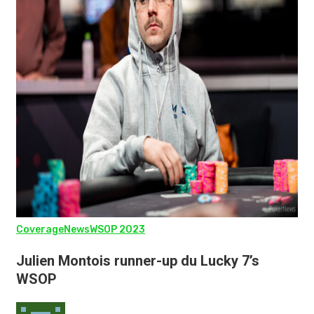
Coverage
News
WSOP 2023
Julien Montois runner-up du Lucky 7’s
WSOP