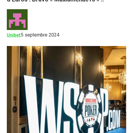
5 septembre 2024
Unibet