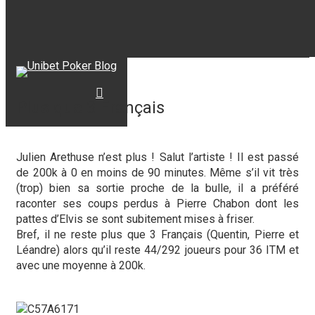
Plus que 3 Français
Hit enter to search or ESC to close
Julien Arethuse n’est plus ! Salut l’artiste ! Il est passé
de 200k à 0 en moins de 90 minutes. Même s’il vit très
(trop) bien sa sortie proche de la bulle, il a préféré
raconter ses coups perdus à Pierre Chabon dont les
pattes d’Elvis se sont subitement mises à friser.
Bref, il ne reste plus que 3 Français (Quentin, Pierre et
Léandre) alors qu’il reste 44/292 joueurs pour 36 ITM et
avec une moyenne à 200k.