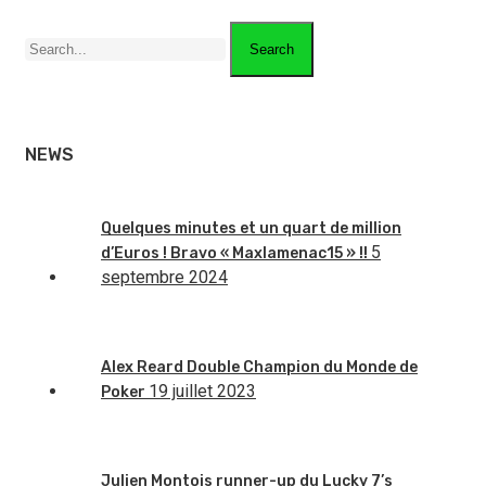
Search
NEWS
Quelques minutes et un quart de million
5
d’Euros ! Bravo « Maxlamenac15 » !!
septembre 2024
Alex Reard Double Champion du Monde de
19 juillet 2023
Poker
Julien Montois runner-up du Lucky 7’s