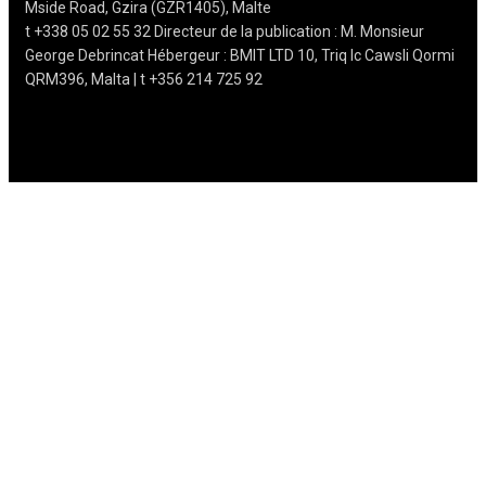
Mside Road, Gzira (GZR1405), Malte
t +338 05 02 55 32 Directeur de la publication : M. Monsieur
George Debrincat Hébergeur : BMIT LTD 10, Triq lc Cawsli Qormi
QRM396, Malta | t +356 214 725 92
Accueil
Coverage
News
Chroniques &
Articles
La Team