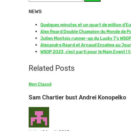
NEWS
Quelques minutes et un quart de million d’Eu
Alex Reard Double Champion du Monde de P
Julien Montois runner-up du Lucky 7’s WSO
Alexandre Reard et Arnaud Enselme au Jour
6
WSOP 2023, c’est parti pour le Main Event !
Related Posts
Non Classé
Sam Chartier bust Andrei Konopelko