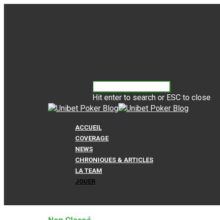
Hit enter to search or ESC to close
ACCUEIL
COVERAGE
NEWS
CHRONIQUES & ARTICLES
LA TEAM
JOUER