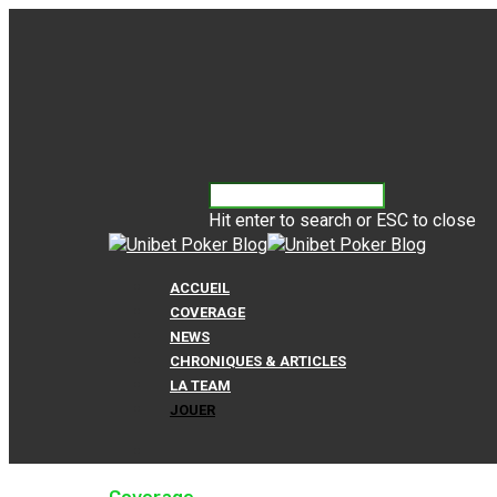
Hit enter to search or ESC to close
ACCUEIL
COVERAGE
NEWS
CHRONIQUES & ARTICLES
LA TEAM
JOUER