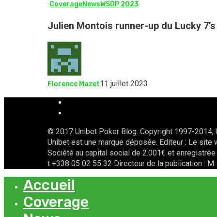
Coverage
News
WSOP 2023
Julien Montois runner-up du Lucky 7
11 juillet 2023
Florence Mazet
© 2017 Unibet Poker Blog. Copyright 1997-2014, U
Unibet est une marque déposée. Editeur : Le site 
Société au capital social de 2.001€ et enregistr
t +338 05 02 55 32 Directeur de la publication :
Accueil
Coverage