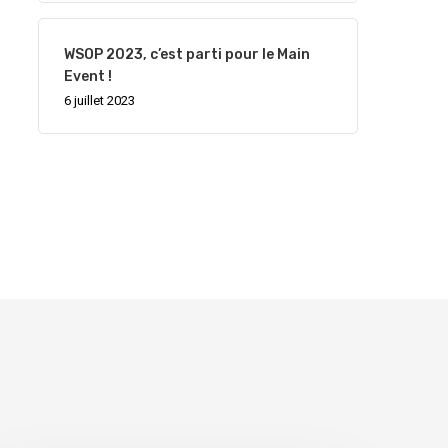
WSOP 2023, c’est parti pour le Main
Event !
6 juillet 2023