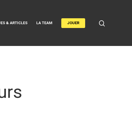
ES & ARTICLES
LA TEAM
JOUER
urs