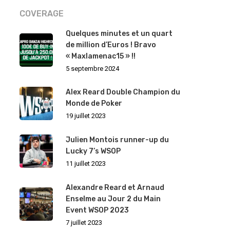
COVERAGE
Quelques minutes et un quart
de million d’Euros ! Bravo
« Maxlamenac15 » !!
5 septembre 2024
Alex Reard Double Champion du
Monde de Poker
19 juillet 2023
Julien Montois runner-up du
Lucky 7’s WSOP
11 juillet 2023
Alexandre Reard et Arnaud
Enselme au Jour 2 du Main
Event WSOP 2023
7 juillet 2023