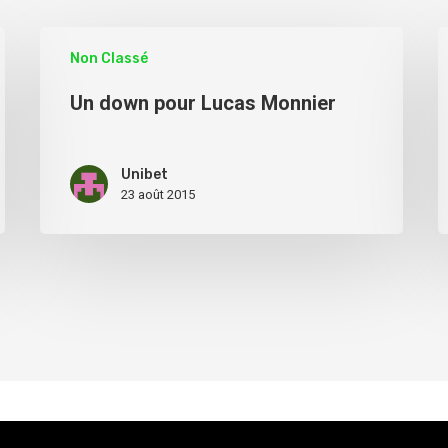
Non Classé
Un down pour Lucas Monnier
Unibet
23 août 2015