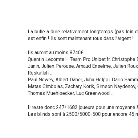
La bulle a duré relativement longtemps (pas loin d’
est enfin ! Ils sont maintenant tous dans l’argent !
Ils auront au moins 8740€ :
Hit enter to search or ESC to close
Quentin Lecomte – Team Pro Unibet.fr, Christophe B
Janin, Julien Perouse, Arnaud Enselme, Julien Roux
Reskallah…
Paul Newey, Albert Daher, Juha Helppi, Dario Samm
Matas Cimbolas, Zachary Korik, Simeon Naydenov, Ge
Thomas Muehloecker, Luc Greenwood…
Il reste donc 247/1682 joueurs pour une moyenne 
Les blinds sont à 2500/5000-500 pour encore 45 m