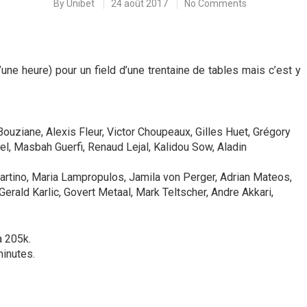
By
Unibet
24 août 2017
No Comments
une heure) pour un field d’une trentaine de tables mais c’est y
ouziane, Alexis Fleur, Victor Choupeaux, Gilles Huet, Grégory
el, Masbah Guerfi, Renaud Lejal, Kalidou Sow, Aladin
artino, Maria Lampropulos, Jamila von Perger, Adrian Mateos,
rald Karlic, Govert Metaal, Mark Teltscher, Andre Akkari,
à 205k.
inutes.