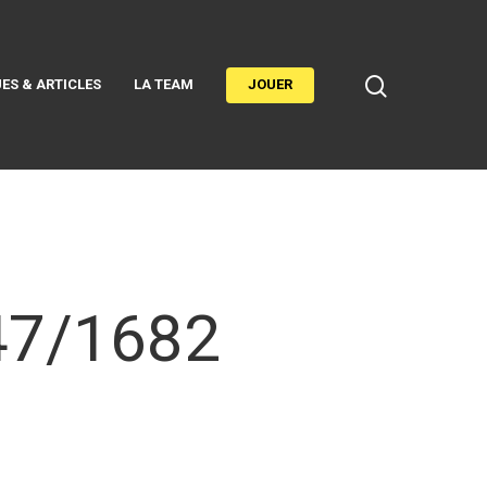
ES & ARTICLES
LA TEAM
JOUER
247/1682