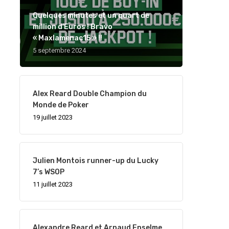
Quelques minutes et un quart de
million d’Euros ! Bravo
« Maxlamenac15 » !!
5 septembre 2024
Alex Reard Double Champion du
Monde de Poker
19 juillet 2023
Julien Montois runner-up du Lucky
7’s WSOP
11 juillet 2023
Alexandre Reard et Arnaud Enselme