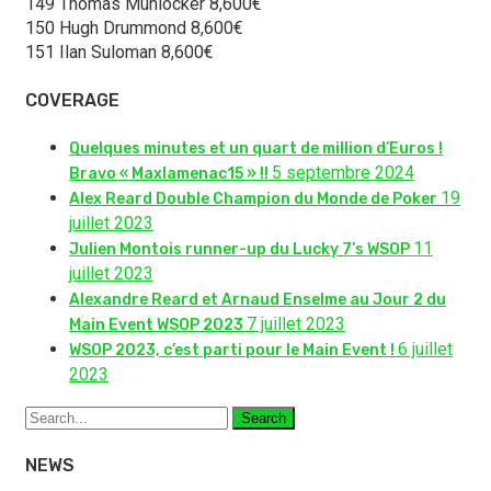
149 Thomas Muhlocker 8,600€
150 Hugh Drummond 8,600€
151 Ilan Suloman 8,600€
COVERAGE
Quelques minutes et un quart de million d’Euros !
5 septembre 2024
Bravo « Maxlamenac15 » !!
19
Alex Reard Double Champion du Monde de Poker
juillet 2023
11
Julien Montois runner-up du Lucky 7’s WSOP
juillet 2023
Alexandre Reard et Arnaud Enselme au Jour 2 du
7 juillet 2023
Main Event WSOP 2023
6 juillet
WSOP 2023, c’est parti pour le Main Event !
2023
Search
NEWS