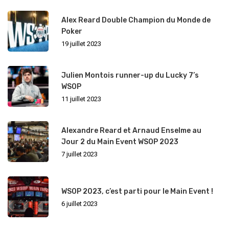
Alex Reard Double Champion du Monde de
Poker
19 juillet 2023
Julien Montois runner-up du Lucky 7’s
WSOP
11 juillet 2023
Alexandre Reard et Arnaud Enselme au
Jour 2 du Main Event WSOP 2023
7 juillet 2023
Accueil
WSOP 2023, c’est parti pour le Main Event !
Coverage
6 juillet 2023
News