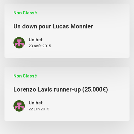
Non Classé
Un down pour Lucas Monnier
Unibet
23 août 2015
Non Classé
Lorenzo Lavis runner-up (25.000€)
Unibet
22 juin 2015