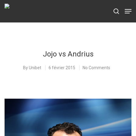
Hit enter to search or ESC to close
Jojo vs Andrius
By
Unibet
6 février 2015
No Comments