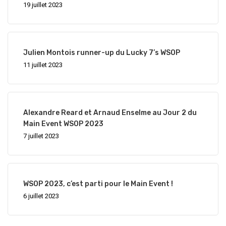
19 juillet 2023
Julien Montois runner-up du Lucky 7’s WSOP
11 juillet 2023
Alexandre Reard et Arnaud Enselme au Jour 2 du
Main Event WSOP 2023
7 juillet 2023
WSOP 2023, c’est parti pour le Main Event !
6 juillet 2023