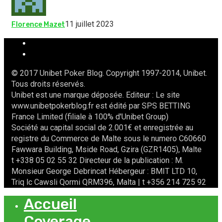
11 juillet 2023
Florence Mazet
© 2017 Unibet Poker Blog. Copyright 1997-2014, Unibet.
Tous droits réservés.
Unibet est une marque déposée. Editeur : Le site
www.unibetpokerblog.fr est édité par SPS BETTING
France Limited (filiale à 100% d'Unibet Group)
Société au capital social de 2.001€ et enregistrée au
registre du Commerce de Malte sous le numero C60660
Fawwara Building, Mside Road, Gzira (GZR1405), Malte
t +338 05 02 55 32 Directeur de la publication : M.
Monsieur George Debrincat Hébergeur : BMIT LTD 10,
Triq lc Cawsli Qormi QRM396, Malta | t +356 214 725 92
Accueil
Coverage