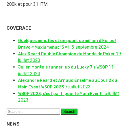
200k et pour 31 ITM.
COVERAGE
Quelques minutes et un quart de million d’Euros !
5 septembre 2024
Bravo « Maxlamenac15 » !!
19
Alex Reard Double Champion du Monde de Poker
juillet 2023
11
Julien Montois runner-up du Lucky 7’s WSOP
juillet 2023
Alexandre Reard et Arnaud Enselme au Jour 2 du
7 juillet 2023
Main Event WSOP 2023
6 juillet
WSOP 2023, c’est parti pour le Main Event !
2023
Search
NEWS