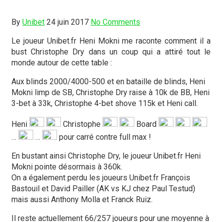
By
Unibet
24 juin 2017
No Comments
Le joueur Unibet.fr Heni Mokni me raconte comment il a
bust Christophe Dry dans un coup qui a attiré tout le
monde autour de cette table :
Aux blinds 2000/4000-500 et en bataille de blinds, Heni
Mokni limp de SB, Christophe Dry raise à 10k de BB, Heni
3-bet à 33k, Christophe 4-bet shove 115k et Heni call.
Heni
Christophe
Board
…
…
pour carré contre full max !
En bustant ainsi Christophe Dry, le joueur Unibet.fr Heni
Mokni pointe désormais à 360k.
On a également perdu les joueurs Unibet.fr François
Bastouil et David Pailler (AK vs KJ chez Paul Testud)
mais aussi Anthony Molla et Franck Ruiz.
Il reste actuellement 66/257 joueurs pour une moyenne à