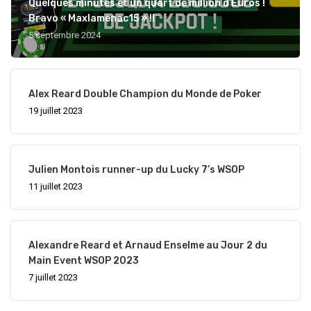
Coverage
Quelques minutes et un quart de million d’Euros !
Bravo « Maxlamenac15 » !!
News
5 septembre 2024
Chroniques 
Articles
Alex Reard Double Champion du Monde de Poker
19 juillet 2023
La Team
JOUER
Julien Montois runner-up du Lucky 7’s WSOP
11 juillet 2023
Alexandre Reard et Arnaud Enselme au Jour 2 du
Main Event WSOP 2023
7 juillet 2023