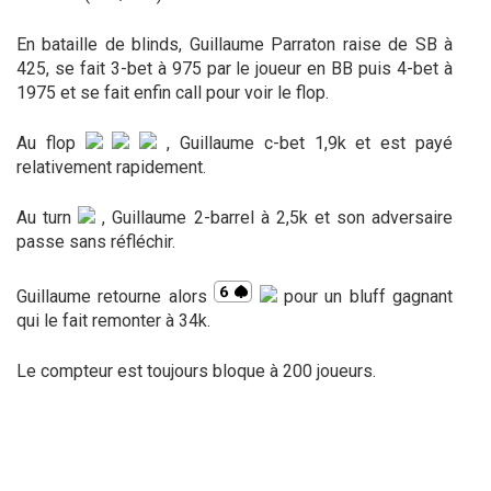
En bataille de blinds, Guillaume Parraton raise de SB à
425, se fait 3-bet à 975 par le joueur en BB puis 4-bet à
1975 et se fait enfin call pour voir le flop.
Au flop
, Guillaume c-bet 1,9k et est payé
relativement rapidement.
Au turn
, Guillaume 2-barrel à 2,5k et son adversaire
passe sans réfléchir.
Guillaume retourne alors
pour un bluff gagnant
qui le fait remonter à 34k.
Le compteur est toujours bloque à 200 joueurs.