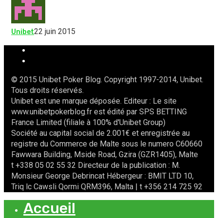
22 juin 2015
Unibet
© 2015 Unibet Poker Blog. Copyright 1997-2014, Unibet.
Tous droits réservés.
Unibet est une marque déposée. Editeur : Le site
www.unibetpokerblog.fr est édité par SPS BETTING
France Limited (filiale à 100% d'Unibet Group)
Société au capital social de 2.001€ et enregistrée au
registre du Commerce de Malte sous le numero C60660
Fawwara Building, Mside Road, Gzira (GZR1405), Malte
t +338 05 02 55 32 Directeur de la publication : M.
Monsieur George Debrincat Hébergeur : BMIT LTD 10,
Triq lc Cawsli Qormi QRM396, Malta | t +356 214 725 92
Accueil