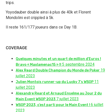
trips.
Yoyodauber double ainsi à plus de 40k et Florent
Mondolini est crippled à 5k.
Il reste 161/177 joueurs dans ce Day 1B.
COVERAGE
Quelques minutes et un quart de million d’Euros !
5 septembre 2024
Bravo « Maxlamenac15 » !!
19
Alex Reard Double Champion du Monde de Poker
juillet 2023
11
Julien Montois runner-up du Lucky 7’s WSOP
juillet 2023
Alexandre Reard et Arnaud Enselme au Jour 2 du
7 juillet 2023
Main Event WSOP 2023
6 juillet
WSOP 2023, c’est parti pour le Main Event !
2023