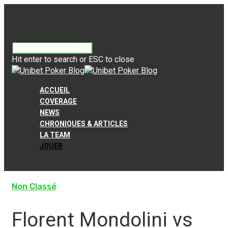
Hit enter to search or ESC to close
ACCUEIL
COVERAGE
NEWS
CHRONIQUES & ARTICLES
LA TEAM
JOUER
Non Classé
Florent Mondolini vs