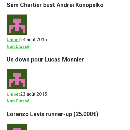
Sam Chartier bust Andrei Konopelko
24 août 2015
Unibet
Non Classé
Un down pour Lucas Monnier
23 août 2015
Unibet
Non Classé
Lorenzo Lavis runner-up (25.000€)