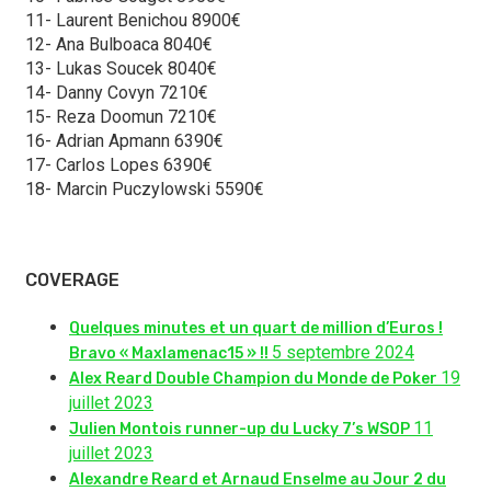
11- Laurent Benichou 8900€
12- Ana Bulboaca 8040€
13- Lukas Soucek 8040€
14- Danny Covyn 7210€
15- Reza Doomun 7210€
16- Adrian Apmann 6390€
17- Carlos Lopes 6390€
18- Marcin Puczylowski 5590€
COVERAGE
Quelques minutes et un quart de million d’Euros !
5 septembre 2024
Bravo « Maxlamenac15 » !!
19
Alex Reard Double Champion du Monde de Poker
juillet 2023
11
Julien Montois runner-up du Lucky 7’s WSOP
juillet 2023
Alexandre Reard et Arnaud Enselme au Jour 2 du