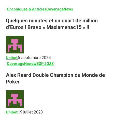
Chroniques & Articles
Coverage
News
Quelques minutes et un quart de million
d’Euros ! Bravo « Maxlamenac15 » !!
5 septembre 2024
Unibet
Coverage
News
WSOP 2023
Alex Reard Double Champion du Monde de
Poker
19 juillet 2023
Unibet