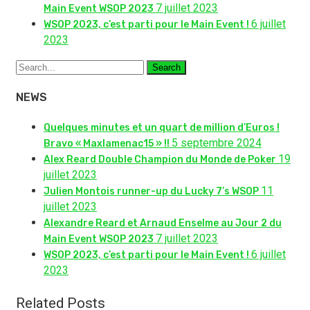
7 juillet 2023
Main Event WSOP 2023
6 juillet
WSOP 2023, c’est parti pour le Main Event !
2023
Search
NEWS
Quelques minutes et un quart de million d’Euros !
5 septembre 2024
Bravo « Maxlamenac15 » !!
19
Alex Reard Double Champion du Monde de Poker
juillet 2023
11
Julien Montois runner-up du Lucky 7’s WSOP
juillet 2023
Alexandre Reard et Arnaud Enselme au Jour 2 du
7 juillet 2023
Main Event WSOP 2023
6 juillet
WSOP 2023, c’est parti pour le Main Event !
2023
Related Posts