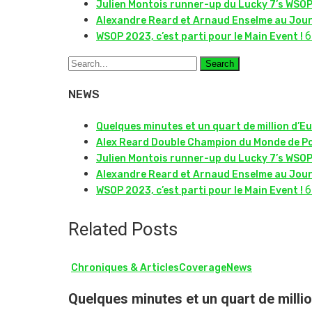
Julien Montois runner-up du Lucky 7’s WSO
Alexandre Reard et Arnaud Enselme au Jour
6
WSOP 2023, c’est parti pour le Main Event !
Search
NEWS
Quelques minutes et un quart de million d’Eu
Alex Reard Double Champion du Monde de P
Julien Montois runner-up du Lucky 7’s WSO
Alexandre Reard et Arnaud Enselme au Jour
6
WSOP 2023, c’est parti pour le Main Event !
Related Posts
Chroniques & Articles
Coverage
News
Quelques minutes et un quart de milli