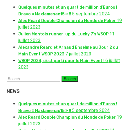
Quelques minutes et un quart de million d’Euros !
5 septembre 2024
Bravo « Maxlamenac15 » !!
19
Alex Reard Double Champion du Monde de Poker
juillet 2023
11
Julien Montois runner-up du Lucky 7’s WSOP
juillet 2023
Alexandre Reard et Arnaud Enselme au Jour 2 du
7 juillet 2023
Main Event WSOP 2023
6 juillet
WSOP 2023, c’est parti pour le Main Event !
2023
Search
NEWS
Quelques minutes et un quart de million d’Euros !
5 septembre 2024
Bravo « Maxlamenac15 » !!
19
Alex Reard Double Champion du Monde de Poker
juillet 2023