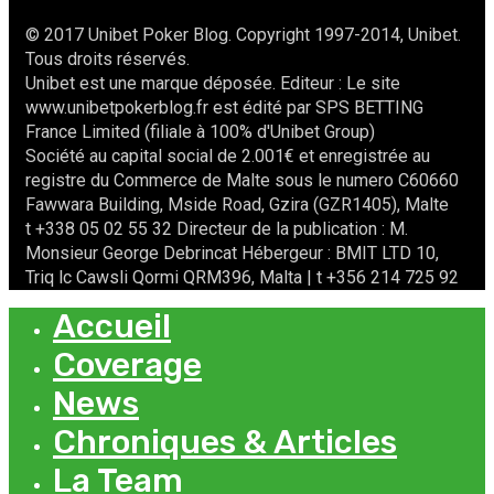
© 2017 Unibet Poker Blog. Copyright 1997-2014, Unibet.
Tous droits réservés.
Unibet est une marque déposée. Editeur : Le site
www.unibetpokerblog.fr est édité par SPS BETTING
France Limited (filiale à 100% d'Unibet Group)
Société au capital social de 2.001€ et enregistrée au
registre du Commerce de Malte sous le numero C60660
Fawwara Building, Mside Road, Gzira (GZR1405), Malte
t +338 05 02 55 32 Directeur de la publication : M.
Monsieur George Debrincat Hébergeur : BMIT LTD 10,
Triq lc Cawsli Qormi QRM396, Malta | t +356 214 725 92
Accueil
Coverage
News
Chroniques & Articles
La Team