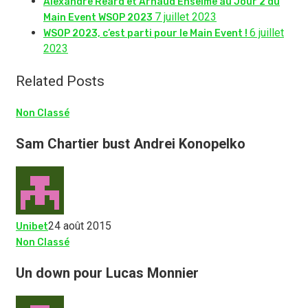
Alexandre Reard et Arnaud Enselme au Jour 2 du
7 juillet 2023
Main Event WSOP 2023
6 juillet
WSOP 2023, c’est parti pour le Main Event !
2023
Related Posts
Non Classé
Sam Chartier bust Andrei Konopelko
24 août 2015
Unibet
Non Classé
Un down pour Lucas Monnier