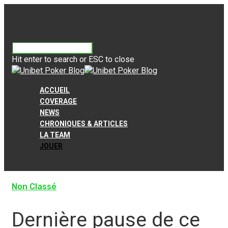
Hit enter to search or ESC to close
ACCUEIL
COVERAGE
NEWS
CHRONIQUES & ARTICLES
LA TEAM
JOUER
Non Classé
Dernière pause de ce