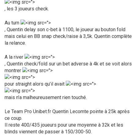
">
, les 3 joueurs check.
Au turn
">
, Quentin delay son c-bet à 1100, le joueur au bouton fold
mais celui en BB snap check/raise à 3,5k. Quentin complète
la relance.
A la river
">
, Quentin check/fold sur un bet adverse à 4k et se voit alors
montrer
">
">
pour straight alors qu’il avait
">
">
mais n’a malheureusement rien touché.
Le Team Pro Unibet.fr Quentin Lecomte pointe à 25k après
ce coup.
Il reste 400/435 joueurs pour une moyenne à 32k et les
blinds viennent de passer à 150/300-50.