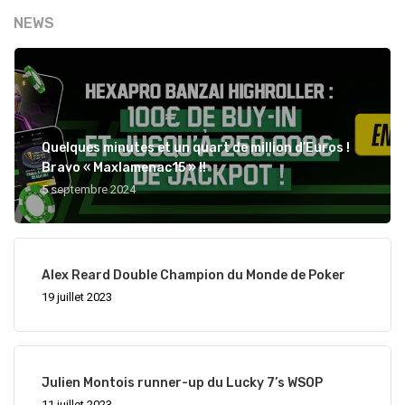
NEWS
Quelques minutes et un quart de million d’Euros !
Bravo « Maxlamenac15 » !!
5 septembre 2024
Alex Reard Double Champion du Monde de Poker
19 juillet 2023
Julien Montois runner-up du Lucky 7’s WSOP
11 juillet 2023