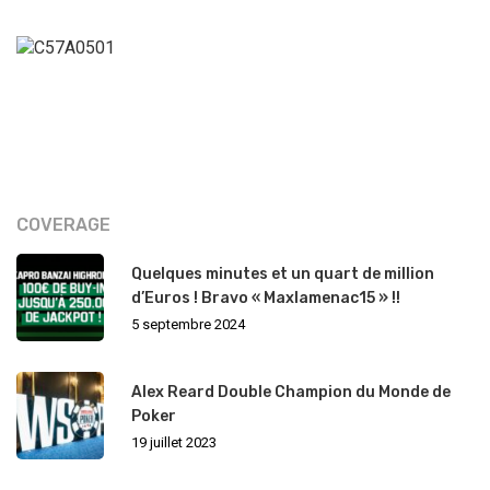
COVERAGE
Quelques minutes et un quart de million
d’Euros ! Bravo « Maxlamenac15 » !!
5 septembre 2024
Alex Reard Double Champion du Monde de
Poker
19 juillet 2023