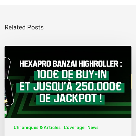
Related Posts
Chroniques & Articles
Coverage
News