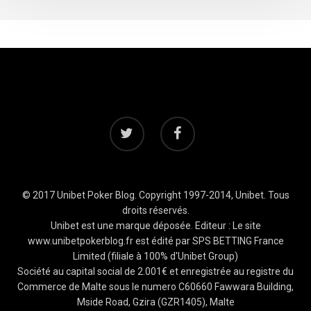
© 2017 Unibet Poker Blog. Copyright 1997-2014, Unibet. Tous
droits réservés.
Unibet est une marque déposée. Editeur : Le site
www.unibetpokerblog.fr est édité par SPS BETTING France
Limited (filiale à 100% d'Unibet Group)
Société au capital social de 2.001€ et enregistrée au registre du
Commerce de Malte sous le numero C60660 Fawwara Building,
Mside Road, Gzira (GZR1405), Malte