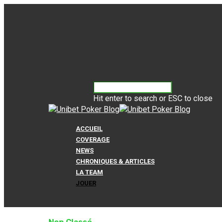
Hit enter to search or ESC to close
ACCUEIL
COVERAGE
NEWS
CHRONIQUES & ARTICLES
LA TEAM
JOUER