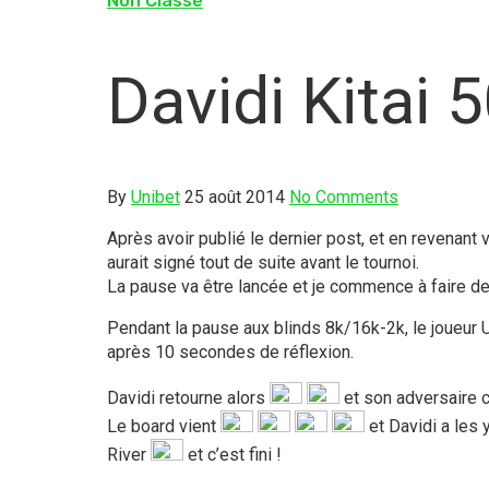
Non Classé
Davidi Kitai
By
Unibet
25 août 2014
No Comments
Après avoir publié le dernier post, et en revenant v
aurait signé tout de suite avant le tournoi.
La pause va être lancée et je commence à faire de
Pendant la pause aux blinds 8k/16k-2k, le joueur U
après 10 secondes de réflexion.
Davidi retourne alors
et son adversaire c
Le board vient
et Davidi a les y
River
et c’est fini !