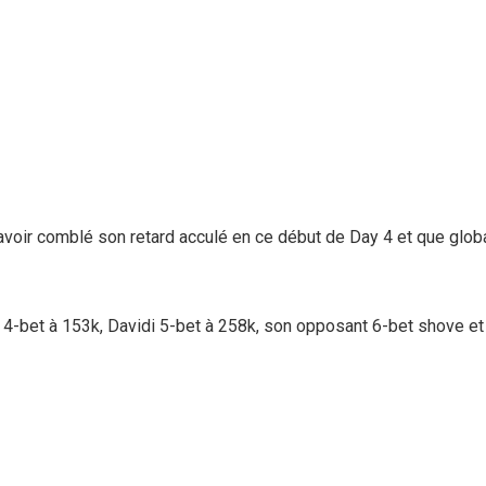
t d’avoir comblé son retard acculé en ce début de Day 4 et que glob
G 4-bet à 153k, Davidi 5-bet à 258k, son opposant 6-bet shove et 