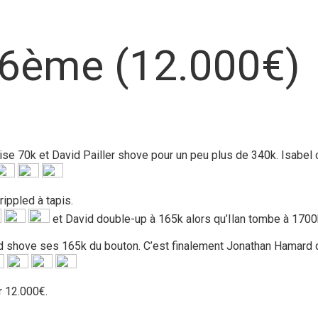
r 6ème (12.000€)
ise 70k et David Pailler shove pour un peu plus de 340k. Isabel c
ippled à tapis.
et David double-up à 165k alors qu’Ilan tombe à 1700
vid shove ses 165k du bouton. C’est finalement Jonathan Hamard q
r 12.000€.