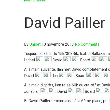
Non Classé
David Paille
By
Unibet
10 novembre 2013
No Comments
Toujours aux blinds 15k/30k-5k, Isabel Baltazar ra
Isabel
David
Board
A la main suivante, Ilan met David complètement cr
David
Ilan
Board
A la main d’après, Ilan raise 60k du cut-off et Da
Jonathan
David
Board
Et David Pailler termine ainsi à la 6ème place, pou