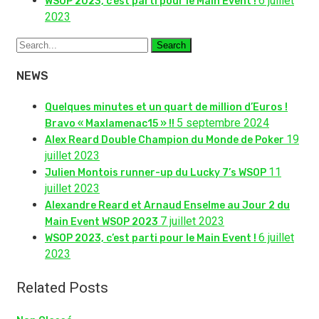
6 juillet
WSOP 2023, c’est parti pour le Main Event !
2023
Search
NEWS
Quelques minutes et un quart de million d’Euros !
5 septembre 2024
Bravo « Maxlamenac15 » !!
19
Alex Reard Double Champion du Monde de Poker
juillet 2023
11
Julien Montois runner-up du Lucky 7’s WSOP
juillet 2023
Alexandre Reard et Arnaud Enselme au Jour 2 du
7 juillet 2023
Main Event WSOP 2023
6 juillet
WSOP 2023, c’est parti pour le Main Event !
2023
Related Posts