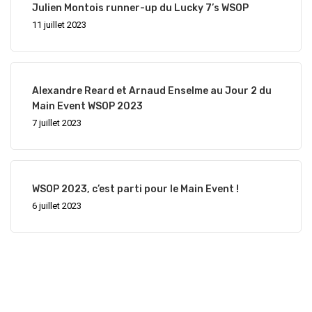
Julien Montois runner-up du Lucky 7’s WSOP
11 juillet 2023
Accueil
Alexandre Reard et Arnaud Enselme au Jour 2 du
Coverage
Main Event WSOP 2023
7 juillet 2023
News
Chroniques 
Articles
WSOP 2023, c’est parti pour le Main Event !
6 juillet 2023
La Team
JOUER