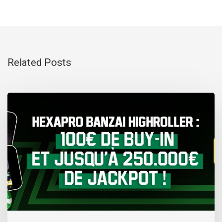
Related Posts