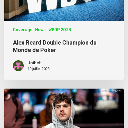
Coverage
News
WSOP 2023
Alex Reard Double Champion du
Monde de Poker
Unibet
19 juillet 2023