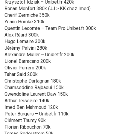
Krzysztof Idziak – Unibet.fr 420k
Ronan Monfort 380k (JJ > KK chez Imed)
Cherif Zermiche 350k
Yoann Homke 310k
Quentin Lecomte – Team Pro Unibet.fr 300k
Alex Réard 300k
Hugo Lemaire 300k
Jérémy Palvini 280k
Alexandre Muller – Unibet.fr 200k
Lionel Barracano 200k
Olivier Ferrero 200k
Tahar Said 200k
Christophe Dartagnan 180k
Chamseddine Rajbaoui 150k
Gwendoline Laurent Daw 150k
Arthur Teisseire 140k
Imed Ben Mahmoud 120k
Peter Burgers – Unibet.fr 110k
Clément Thumy 90k
Florian Ribouchon 70k
Tomas Soderstrom 50k