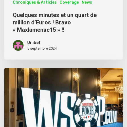
Chroniques & Articles
Coverage
News
Quelques minutes et un quart de
million d’Euros ! Bravo
« Maxlamenac15 » !!
Unibet
5 septembre 2024