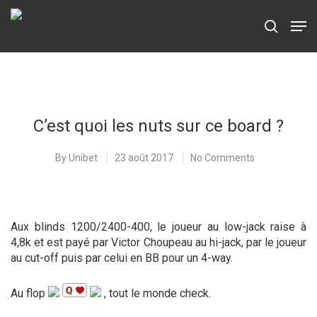
Hit enter to search or ESC to close
C’est quoi les nuts sur ce board ?
By
Unibet
23 août 2017
No Comments
Aux blinds 1200/2400-400, le joueur au low-jack raise à
4,8k et est payé par Victor Choupeau au hi-jack, par le joueur
au cut-off puis par celui en BB pour un 4-way.
Au flop
, tout le monde check.