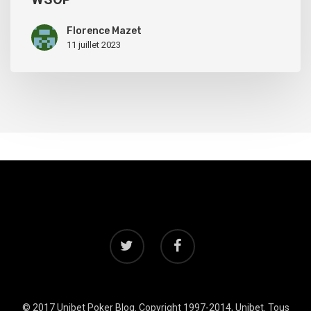
Florence Mazet
11 juillet 2023
© 2017 Unibet Poker Blog. Copyright 1997-2014, Unibet. Tous