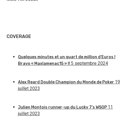
COVERAGE
Quelques minutes et un quart de million d’Euros !
5 septembre 2024
Bravo « Maxlamenac15 » !!
19
Alex Reard Double Champion du Monde de Poker
juillet 2023
11
Julien Montois runner-up du Lucky 7’s WSOP
juillet 2023