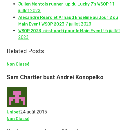
11
Julien Montois runner-up du Lucky 7’s WSOP
juillet 2023
Alexandre Reard et Arnaud Enselme au Jour 2 du
7 juillet 2023
Main Event WSOP 2023
6 juillet
WSOP 2023, c’est parti pour le Main Event !
2023
Related Posts
Non Classé
Sam Chartier bust Andrei Konopelko
24 août 2015
Unibet
Non Classé