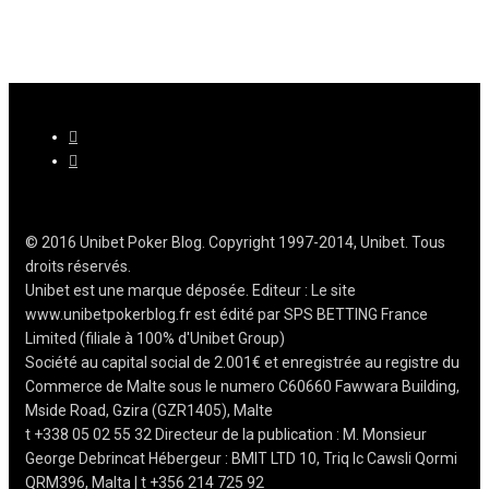
© 2016 Unibet Poker Blog. Copyright 1997-2014, Unibet. Tous
droits réservés.
Unibet est une marque déposée. Editeur : Le site
www.unibetpokerblog.fr est édité par SPS BETTING France
Limited (filiale à 100% d'Unibet Group)
Société au capital social de 2.001€ et enregistrée au registre du
Commerce de Malte sous le numero C60660 Fawwara Building,
Mside Road, Gzira (GZR1405), Malte
t +338 05 02 55 32 Directeur de la publication : M. Monsieur
George Debrincat Hébergeur : BMIT LTD 10, Triq lc Cawsli Qormi
QRM396, Malta | t +356 214 725 92