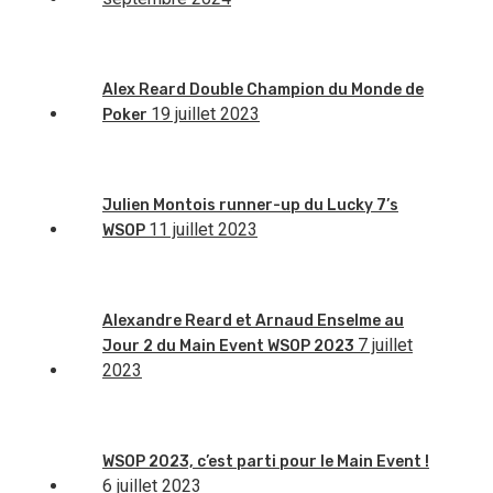
Alex Reard Double Champion du Monde de
19 juillet 2023
Poker
Julien Montois runner-up du Lucky 7’s
11 juillet 2023
WSOP
Alexandre Reard et Arnaud Enselme au
7 juillet
Jour 2 du Main Event WSOP 2023
2023
WSOP 2023, c’est parti pour le Main Event !
6 juillet 2023