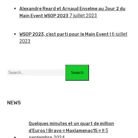
Alexandre Reard et Arnaud Enselme au Jour 2 du
7 juillet 2023
Main Event WSOP 2023
6 juillet
WSOP 2023, c’est parti pour le Main Event !
2023
Search
NEWS
Quelques minutes et un quart de million
5
d’Euros ! Bravo « Maxlamenac15 » !!
septembre 2024