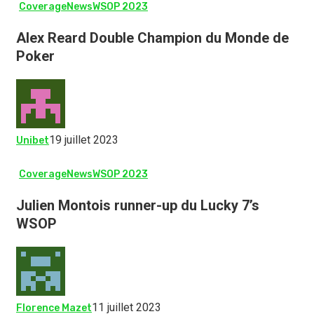
Coverage
News
WSOP 2023
Alex Reard Double Champion du Monde de
Poker
19 juillet 2023
Unibet
Coverage
News
WSOP 2023
Julien Montois runner-up du Lucky 7’s
WSOP
11 juillet 2023
Florence Mazet