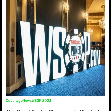
Coverage
News
WSOP 2023