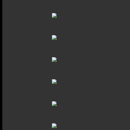
Sarah Herzali
Eugene Katchalov (plus Team Pro)
Jean-Jacques Zeitoun
Dan Murariu (double vainqueur Unibet Open)
Kamel Meriem
Guillaume Diaz