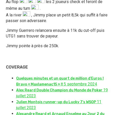
Au flop
les 2 joueurs check et feront de
même au turn
.
A la river
, Jimmy place un petit 8,5k qui suffit à faire
passer son adversaire.
Jimmy Guerrero relancera ensuite à 11k du cut-off puis
UTG1 sans trouver de payeur.
Jimmy pointe à près de 250k.
COVERAGE
Quelques minutes et un quart de million d’Euros !
5 septembre 2024
Bravo « Maxlamenac15 » !!
19
Alex Reard Double Champion du Monde de Poker
juillet 2023
11
Julien Montois runner-up du Lucky 7’s WSOP
juillet 2023
Alexandre Reard et Arnaud Enselme au Jour 2 du