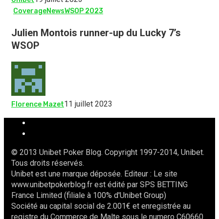
Coverage
News
WSOP 2023
Julien Montois runner-up du Lucky 7’s
WSOP
11 juillet 2023
Florence Mazet
© 2013 Unibet Poker Blog. Copyright 1997-2014, Unibet.
Tous droits réservés.
Unibet est une marque déposée. Editeur : Le site
www.unibetpokerblog.fr est édité par SPS BETTING
France Limited (filiale à 100% d'Unibet Group)
Société au capital social de 2.001€ et enregistrée au
registre du Commerce de Malte sous le numero C60660