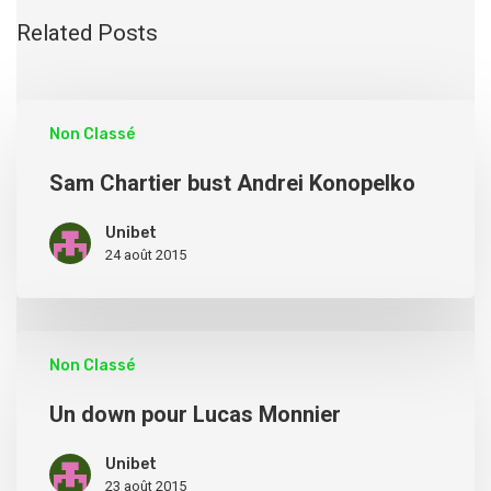
Related Posts
Non Classé
Sam Chartier bust Andrei Konopelko
Unibet
24 août 2015
Non Classé
Un down pour Lucas Monnier
Unibet
23 août 2015