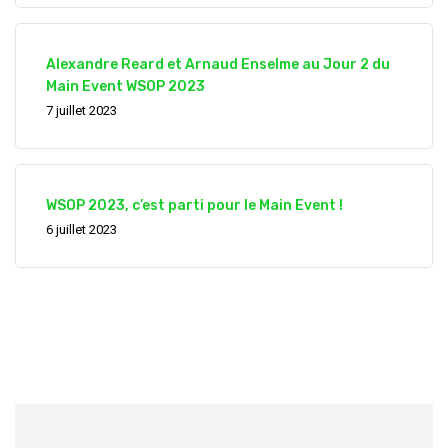
Alexandre Reard et Arnaud Enselme au Jour 2 du
Main Event WSOP 2023
7 juillet 2023
WSOP 2023, c’est parti pour le Main Event !
6 juillet 2023