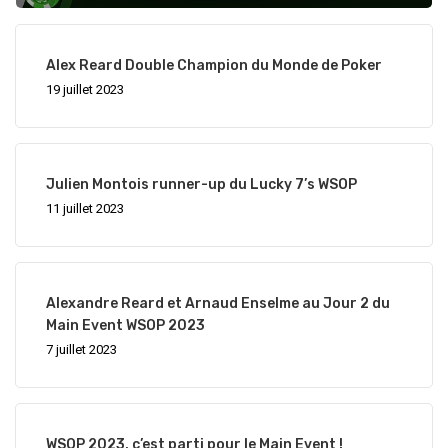
Alex Reard Double Champion du Monde de Poker
19 juillet 2023
Accueil
Julien Montois runner-up du Lucky 7’s WSOP
11 juillet 2023
Coverage
News
Alexandre Reard et Arnaud Enselme au Jour 2 du
Chroniques 
Main Event WSOP 2023
Articles
7 juillet 2023
La Team
WSOP 2023, c’est parti pour le Main Event !