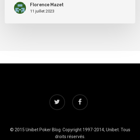
Florence Mazet
11 juillet 2023
© 2015 Unibet Poker Blog. Copyright 1997-2014, Unibet. Tous
droits réservés.