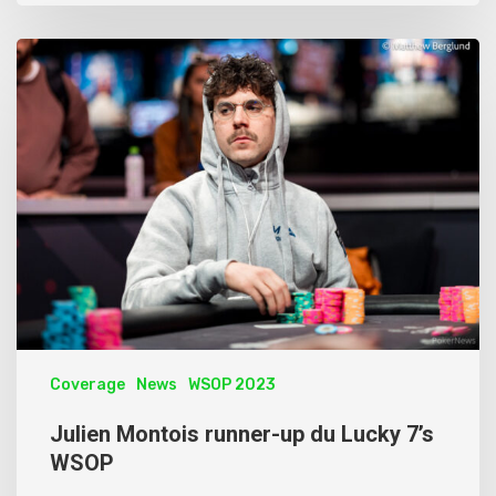
Coverage
News
WSOP 2023
Julien Montois runner-up du Lucky 7’s
WSOP