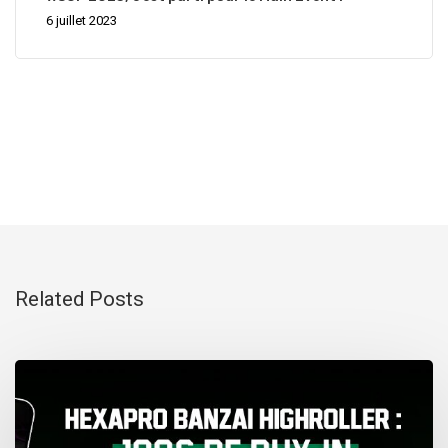
JOUER
6 juillet 2023
Related Posts