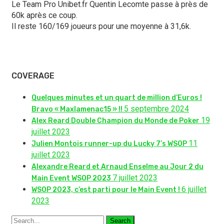
Le Team Pro Unibet.fr Quentin Lecomte passe à près de
60k après ce coup.
Il reste 160/169 joueurs pour une moyenne à 31,6k.
COVERAGE
Quelques minutes et un quart de million d’Euros !
5 septembre 2024
Bravo « Maxlamenac15 » !!
19
Alex Reard Double Champion du Monde de Poker
juillet 2023
11
Julien Montois runner-up du Lucky 7’s WSOP
juillet 2023
Alexandre Reard et Arnaud Enselme au Jour 2 du
7 juillet 2023
Main Event WSOP 2023
6 juillet
WSOP 2023, c’est parti pour le Main Event !
2023
Search