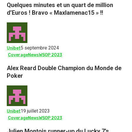
Quelques minutes et un quart de million
d’Euros ! Bravo « Maxlamenac15 » !!
5 septembre 2024
Unibet
Coverage
News
WSOP 2023
Alex Reard Double Champion du Monde de
Poker
19 juillet 2023
Unibet
Coverage
News
WSOP 2023
Julien Montois runner-up du Lucky 7’s