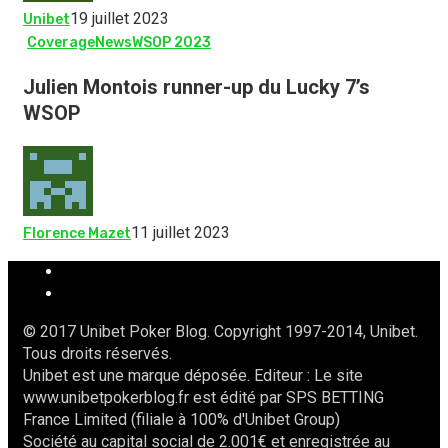
19 juillet 2023
Unibet
Coverage
News
WSOP 2023
Julien Montois runner-up du Lucky 7’s
WSOP
11 juillet 2023
Florence Mazet
© 2017 Unibet Poker Blog. Copyright 1997-2014, Unibet.
Tous droits réservés.
Unibet est une marque déposée. Editeur : Le site
www.unibetpokerblog.fr est édité par SPS BETTING
France Limited (filiale à 100% d'Unibet Group)
Société au capital social de 2.001€ et enregistrée au