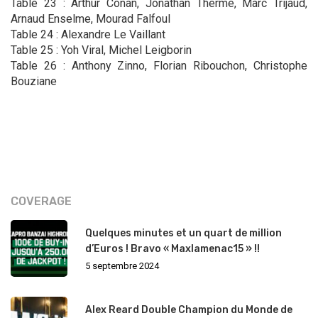
Table 23 : Arthur Conan, Jonathan Therme, Marc Trijaud,
Arnaud Enselme, Mourad Falfoul
Table 24 : Alexandre Le Vaillant
Table 25 : Yoh Viral, Michel Leigborin
Table 26 : Anthony Zinno, Florian Ribouchon, Christophe
Bouziane
COVERAGE
Quelques minutes et un quart de million
d’Euros ! Bravo « Maxlamenac15 » !!
5 septembre 2024
Alex Reard Double Champion du Monde de