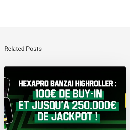
Chroniques 
Articles
La Team
JOUER
Related Posts