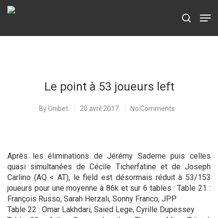
Hit enter to search or ESC to close
Le point à 53 joueurs left
By
Unibet
20 avril 2017
No Comments
Après les éliminations de Jérémy Saderne puis celles
quasi simultanées de Cécile Ticherfatine et de Joseph
Carlino (AQ < AT), le field est désormais réduit à 53/153
joueurs pour une moyenne à 86k et sur 6 tables : Table 21 :
François Russo, Sarah Herzali, Sonny Franco, JPP
Table 22 : Omar Lakhdari, Saied Lege, Cyrille Dupessey