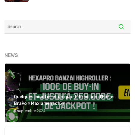
NEWS
Quelques minutes et un quart de million d’Euros !
Bravo « Maxlamenac15 » !!
Accueil
5 septembre 2024
Coverage