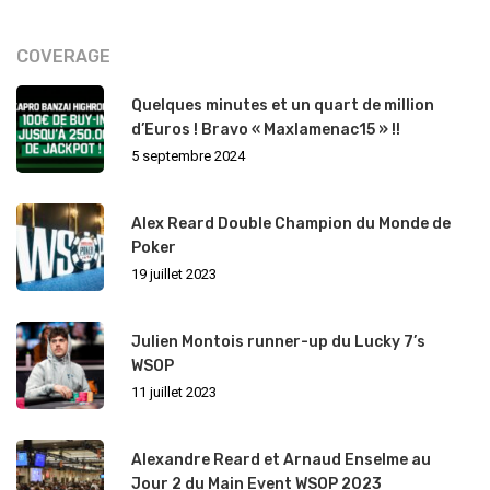
COVERAGE
Quelques minutes et un quart de million
d’Euros ! Bravo « Maxlamenac15 » !!
5 septembre 2024
Alex Reard Double Champion du Monde de
Poker
19 juillet 2023
Julien Montois runner-up du Lucky 7’s
WSOP
11 juillet 2023
Alexandre Reard et Arnaud Enselme au
Jour 2 du Main Event WSOP 2023