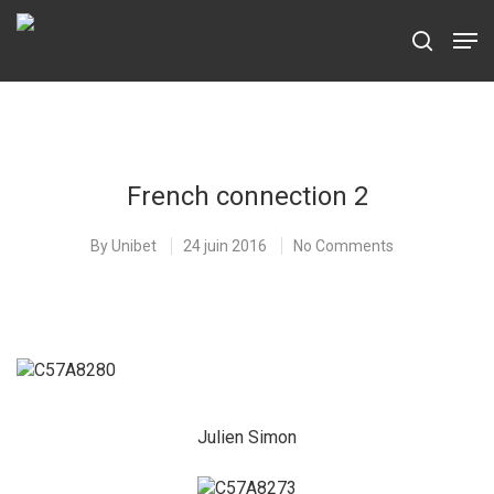
Hit enter to search or ESC to close
French connection 2
By
Unibet
24 juin 2016
No Comments
Julien Simon