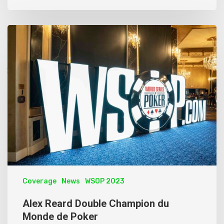
Coverage
News
WSOP 2023
Alex Reard Double Champion du
Monde de Poker