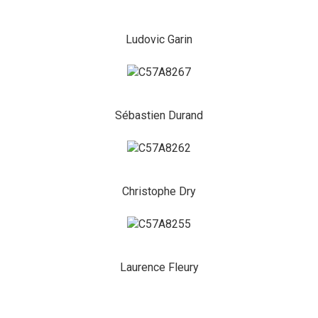
Ludovic Garin
Sébastien Durand
Christophe Dry
Laurence Fleury