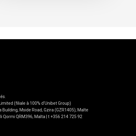
és.
mited (filiale à 100% d'Unibet Group)
 Building, Mside Road, Gzira (GZR1405), Malte
sli Qormi QRM396, Malta | t +356 214 725 92