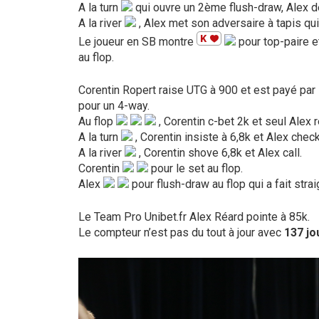
A la turn
qui ouvre un 2ème flush-draw, Alex del
A la river
, Alex met son adversaire à tapis qui
Le joueur en SB montre
pour top-paire e
Hit enter to search or ESC to close
au flop.
Corentin Ropert raise UTG à 900 et est payé par
pour un 4-way.
Au flop
, Corentin c-bet 2k et seul Alex 
A la turn
, Corentin insiste à 6,8k et Alex chec
A la river
, Corentin shove 6,8k et Alex call.
Corentin
pour le set au flop.
Alex
pour flush-draw au flop qui a fait stra
Le Team Pro Unibet.fr Alex Réard pointe à 85k.
Le compteur n’est pas du tout à jour avec
137 jo