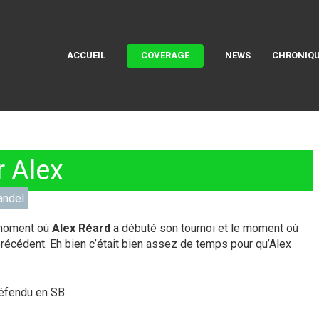
ACCUEIL
COVERAGE
NEWS
CHRONIQU
r Alex
andel
e moment où
Alex Réard
a débuté son tournoi et le moment où
 précédent. Eh bien c’était bien assez de temps pour qu’Alex
défendu en SB.