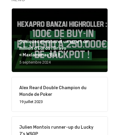
Quelques minutes et un quart de
million d’Euros ! Bravo
« Maxlamenac15 » !!
5 septembre 2024
Alex Reard Double Champion du
Monde de Poker
19 juillet 2023
Julien Montois runner-up du Lucky
7’s WSOP