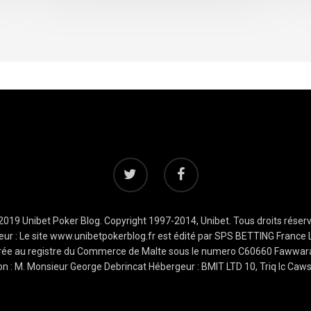
2019 Unibet Poker Blog. Copyright 1997-2014, Unibet. Tous droits réserv
ur : Le site www.unibetpokerblog.fr est édité par SPS BETTING France Li
istrée au registre du Commerce de Malte sous le numero C60660 Fawwara
tion : M. Monsieur George Debrincat Hébergeur : BMIT LTD 10, Triq lc Caw