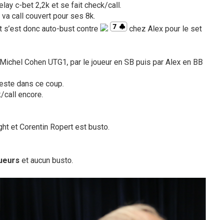
ay c-bet 2,2k et se fait check/call.
 va call couvert pour ses 8k.
t s’est donc auto-bust contre
chez Alex pour le set
 Michel Cohen UTG1, par le joueur en SB puis par Alex en BB
reste dans ce coup.
k/call encore.
ight et Corentin Ropert est busto.
ueurs
et aucun busto.