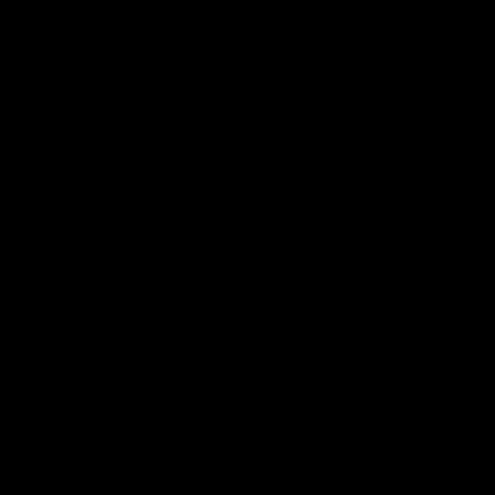
Accueil
Coverage
News