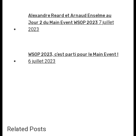
Alexandre Reard et Arnaud Enselme au
7 juillet
Jour 2 du Main Event WSOP 2023
2023
WSOP 2023, c’est parti pour le Main Event !
6 juillet 2023
Related Posts