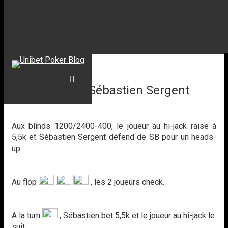
Double-up de Sébastien Sergent
Hit enter to search or ESC to close
Aux blinds 1200/2400-400, le joueur au hi-jack raise à
5,5k et Sébastien Sergent défend de SB pour un heads-
up.
Au flop
, les 2 joueurs check.
A la turn
, Sébastien bet 5,5k et le joueur au hi-jack le
suit.