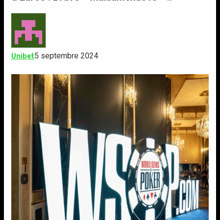
5 septembre 2024
Unibet