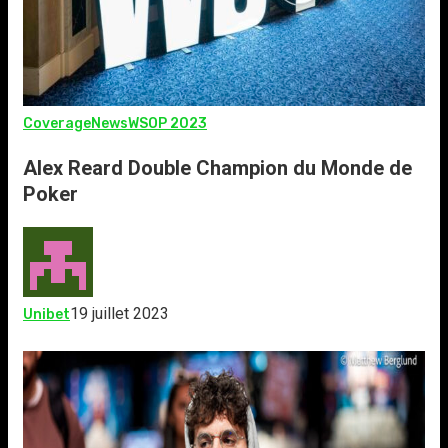
Coverage
News
WSOP 2023
Alex Reard Double Champion du Monde de
Poker
19 juillet 2023
Unibet