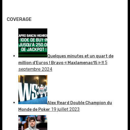
COVERAGE
Quelques minutes et un quart de
5
million d’Euros ! Bravo « Maxlamenac15 » !!
septembre 2024
Alex Reard Double Champion du
19 juillet 2023
Monde de Poker