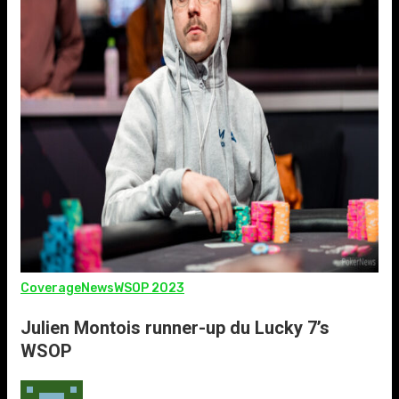
Coverage
News
WSOP 2023
Julien Montois runner-up du Lucky 7’s
WSOP