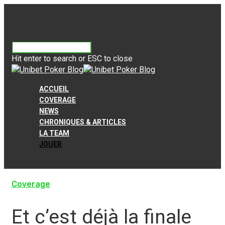
Hit enter to search or ESC to close
ACCUEIL
COVERAGE
NEWS
CHRONIQUES & ARTICLES
LA TEAM
JOUER
Coverage
Et c’est déjà la finale