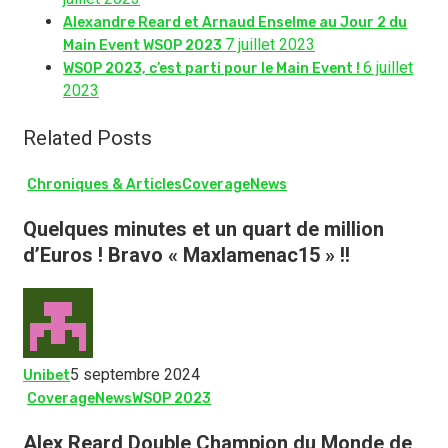
Alexandre Reard et Arnaud Enselme au Jour 2 du
7 juillet 2023
Main Event WSOP 2023
6 juillet
WSOP 2023, c’est parti pour le Main Event !
2023
Related Posts
Chroniques & Articles
Coverage
News
Quelques minutes et un quart de million
d’Euros ! Bravo « Maxlamenac15 » !!
5 septembre 2024
Unibet
Coverage
News
WSOP 2023
Alex Reard Double Champion du Monde de