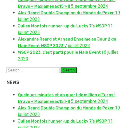
5 septembre 2024
Bravo « Maxlamenac15 » !!
19
Alex Reard Double Champion du Monde de Poker
juillet 2023
11
Julien Montois runner-up du Lucky 7’s WSOP
juillet 2023
Alexandre Reard et Arnaud Enselme au Jour 2 du
7 juillet 2023
Main Event WSOP 2023
6 juillet
WSOP 2023, c’est parti pour le Main Event !
2023
Search
NEWS
Quelques minutes et un quart de million d’Euros !
5 septembre 2024
Bravo « Maxlamenac15 » !!
19
Alex Reard Double Champion du Monde de Poker
juillet 2023
11
Julien Montois runner-up du Lucky 7’s WSOP
juillet 2023