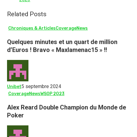
Related Posts
Chroniques & Articles
Coverage
News
Quelques minutes et un quart de million
d’Euros ! Bravo « Maxlamenac15 » !!
5 septembre 2024
Unibet
Coverage
News
WSOP 2023
Alex Reard Double Champion du Monde de
Poker