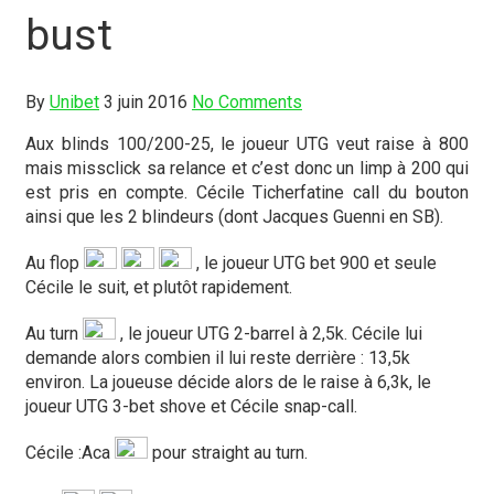
bust
By
Unibet
3 juin 2016
No Comments
Aux blinds 100/200-25, le joueur UTG veut raise à 800
mais missclick sa relance et c’est donc un limp à 200 qui
est pris en compte. Cécile Ticherfatine call du bouton
ainsi que les 2 blindeurs (dont Jacques Guenni en SB).
Au flop
, le joueur UTG bet 900 et seule
Cécile le suit, et plutôt rapidement.
Au turn
, le joueur UTG 2-barrel à 2,5k. Cécile lui
demande alors combien il lui reste derrière : 13,5k
environ. La joueuse décide alors de le raise à 6,3k, le
joueur UTG 3-bet shove et Cécile snap-call.
Cécile :Aca
pour straight au turn.