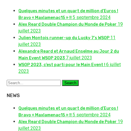
Quelques minutes et un quart de million d’Euros !
5 septembre 2024
Bravo « Maxlamenac15 » !!
19
Alex Reard Double Champion du Monde de Poker
juillet 2023
11
Julien Montois runner-up du Lucky 7’s WSOP
juillet 2023
Alexandre Reard et Arnaud Enselme au Jour 2 du
7 juillet 2023
Main Event WSOP 2023
6 juillet
WSOP 2023, c’est parti pour le Main Event !
2023
Search
NEWS
Quelques minutes et un quart de million d’Euros !
5 septembre 2024
Bravo « Maxlamenac15 » !!
19
Alex Reard Double Champion du Monde de Poker
juillet 2023