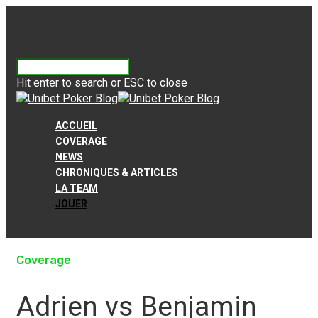
Hit enter to search or ESC to close
ACCUEIL
COVERAGE
NEWS
CHRONIQUES & ARTICLES
LA TEAM
JOUER
Coverage
Adrien vs Benjamin