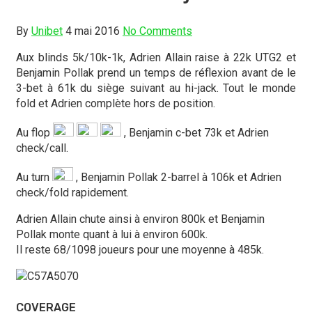
By
Unibet
4 mai 2016
No Comments
Aux blinds 5k/10k-1k, Adrien Allain raise à 22k UTG2 et
Benjamin Pollak prend un temps de réflexion avant de le
3-bet à 61k du siège suivant au hi-jack. Tout le monde
fold et Adrien complète hors de position.
Au flop
, Benjamin c-bet 73k et Adrien
check/call.
Au turn
, Benjamin Pollak 2-barrel à 106k et Adrien
check/fold rapidement.
Adrien Allain chute ainsi à environ 800k et Benjamin
Pollak monte quant à lui à environ 600k.
Il reste 68/1098 joueurs pour une moyenne à 485k.
COVERAGE