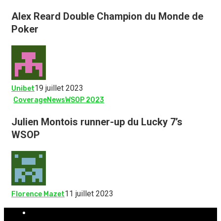
Alex Reard Double Champion du Monde de
Poker
19 juillet 2023
Unibet
Coverage
News
WSOP 2023
Julien Montois runner-up du Lucky 7’s
WSOP
11 juillet 2023
Florence Mazet