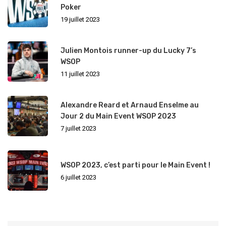
Poker
19 juillet 2023
Julien Montois runner-up du Lucky 7’s
WSOP
11 juillet 2023
Alexandre Reard et Arnaud Enselme au
Jour 2 du Main Event WSOP 2023
7 juillet 2023
WSOP 2023, c’est parti pour le Main Event !
6 juillet 2023