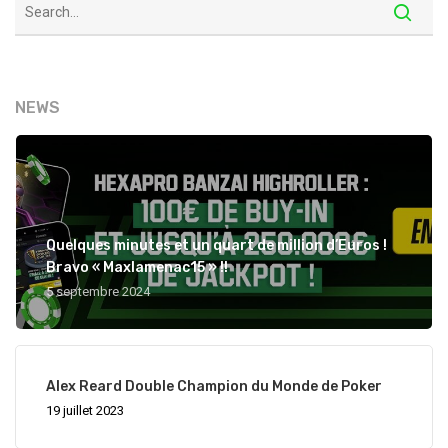
NEWS
Quelques minutes et un quart de million d’Euros !
Bravo « Maxlamenac15 » !!
5 septembre 2024
Alex Reard Double Champion du Monde de Poker
19 juillet 2023