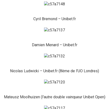
Cyril Bremond – Unibet.fr
Damien Menard – Unibet.fr
Nicolas Ludwicki – Unibet.fr (8ème de l’UO Londres)
Mateusz Moolhuizen (l’autre double vainqueur Unibet Open)