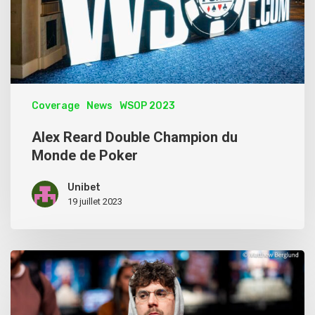
Coverage
News
WSOP 2023
Alex Reard Double Champion du
Monde de Poker
Unibet
19 juillet 2023