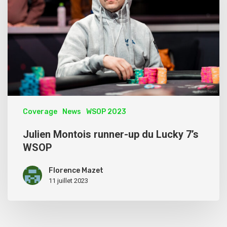
Coverage
News
WSOP 2023
Julien Montois runner-up du Lucky 7’s
WSOP
Florence Mazet
11 juillet 2023