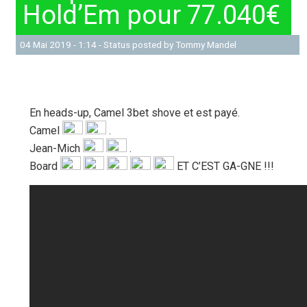
Hold’Em pour 77.040€
04 Mai 2019 - 1:14 - Status posted by Tommy Mandel
En heads-up, Camel 3bet shove et est payé.
Camel
.
Jean-Mich
.
Board
ET C’EST GA-GNE !!!