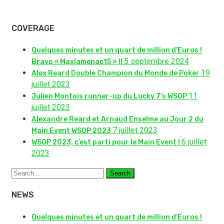
COVERAGE
Quelques minutes et un quart de million d’Euros !
5 septembre 2024
Bravo « Maxlamenac15 » !!
19
Alex Reard Double Champion du Monde de Poker
juillet 2023
11
Julien Montois runner-up du Lucky 7’s WSOP
juillet 2023
Alexandre Reard et Arnaud Enselme au Jour 2 du
7 juillet 2023
Main Event WSOP 2023
6 juillet
WSOP 2023, c’est parti pour le Main Event !
2023
Search
NEWS
Quelques minutes et un quart de million d’Euros !